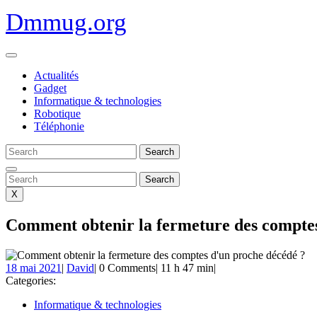
Skip
Dmmug.org
to
content
Open
Menu
Actualités
Gadget
Informatique & technologies
Robotique
Téléphonie
Search
for:
Close
Menu
Search
for:
X
Comment obtenir la fermeture des comptes
18
David
18 mai 2021
|
David
|
0 Comments
|
11 h 47 min
|
mai
Categories:
2021
Informatique & technologies