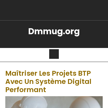
Dmmug.org
Maîtriser Les Projets BTP
Avec Un Système Digital
Performant