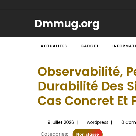
Dmmug.org
ACTUALITÉS
GADGET
INFORMAT
Observabilité, 
Durabilité Des 
Cas Concret Et 
9 juillet 2026
|
wordpress
|
0 Com
Categories:
Non classé