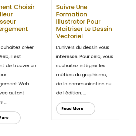
nt Choisir
Suivre Une
lleur
Formation
isseur
Illustrator Pour
ergement
Maîtriser Le Dessin
Vectoriel
souhaitez créer
L’univers du dessin vous
Web, il est
intéresse. Pour cela, vous
nt de trouver un
souhaitez intégrer les
eur
métiers du graphisme,
rgement Web
de la communication ou
Avec autant
de l’édition. ...
 ...
Read More
More