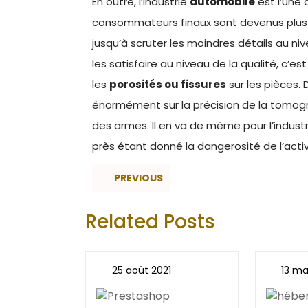
En outre, l’industrie
automobile
est l’une 
consommateurs finaux sont devenus plus sé
jusqu’à scruter les moindres détails au n
les satisfaire au niveau de la qualité, c’es
les
porosités ou fissures
sur les pièces.
énormément sur la précision de la tomog
des armes. Il en va de même pour l’indust
près étant donné la dangerosité de l’activ
PREVIOUS
Related Posts
25 août 2021
13 ma