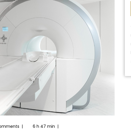
omments
|
6 h 47 min
|