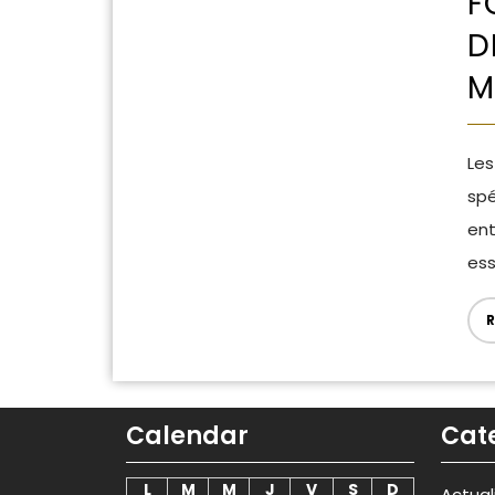
F
D
M
Les applications métier sur-mesure, conçues
spé
ent
ess
R
Calendar
Cat
L
M
M
J
V
S
D
Actual